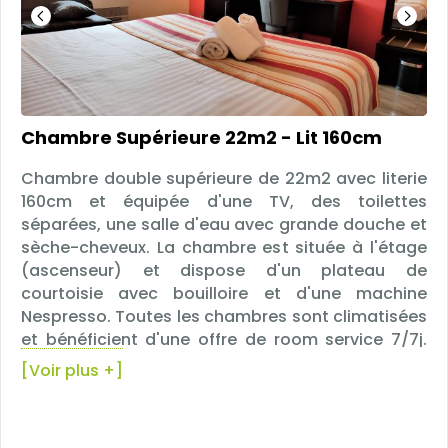
Chambre Supérieure 22m2 - Lit 160cm
Chambre double supérieure de 22m2 avec literie
160cm et équipée d'une TV, des toilettes
séparées, une salle d'eau avec grande douche et
sèche-cheveux. La chambre est située à l'étage
(ascenseur) et dispose d'un plateau de
courtoisie avec bouilloire et d'une machine
Nespresso. Toutes les chambres sont climatisées
et bénéficient d'une offre de room service 7/7j.
Chambre pouvant accueillir 2 personnes
[Voir plus +]
maximum de plus de 3 ans.