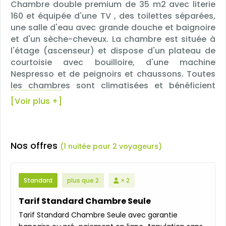
Chambre double premium de 35 m2 avec literie
160 et équipée d'une TV , des toilettes séparées,
une salle d'eau avec grande douche et baignoire
et d'un sèche-cheveux. La chambre est située à
l'étage (ascenseur) et dispose d'un plateau de
courtoisie avec bouilloire, d'une machine
Nespresso et de peignoirs et chaussons. Toutes
les chambres sont climatisées et bénéficient
d'une offre de room service 7/7j. Chambre
[Voir plus +]
pouvant accueillir 2 personnes maximum de plus
de 3 ans.
Nos offres
(1 nuitée pour 2 voyageurs)
Standard
plus que 2
× 2
Tarif Standard Chambre Seule
Tarif Standard Chambre Seule avec garantie